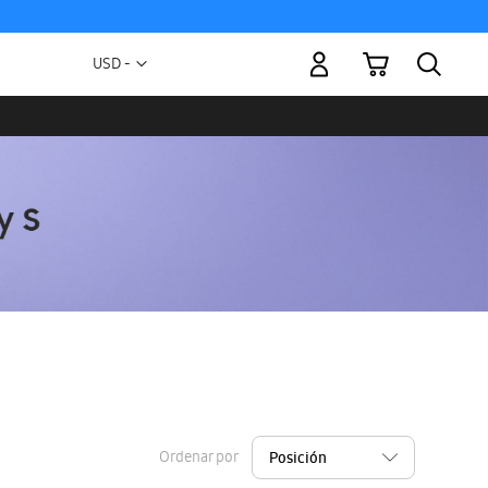
Mi carrito
Moneda
USD -
dólar
estadounidense
Ordenar por