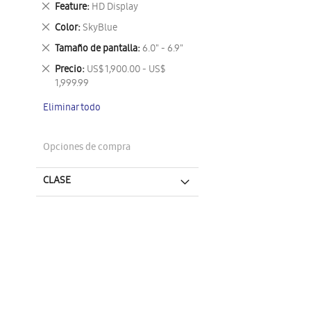
Eliminar
Feature
HD Display
este
Eliminar
Color
SkyBlue
artículo
este
Eliminar
Tamaño de pantalla
6.0" - 6.9"
artículo
este
Eliminar
Precio
US$ 1,900.00 - US$
artículo
este
1,999.99
artículo
Eliminar todo
Opciones de compra
CLASE