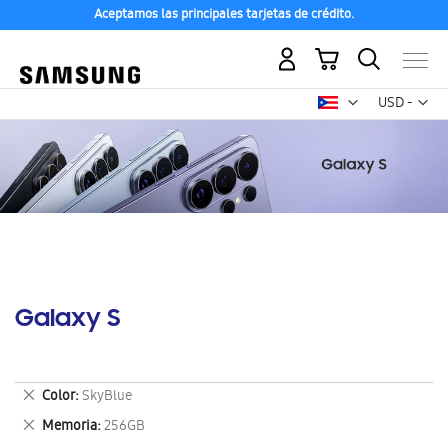
Aceptamos las principales tarjetas de crédito.
Mi carrito
Mon
USD -
dólar
estadounid
Galaxy S
Eliminar
Color
SkyBlue
este
Eliminar
Memoria
256GB
artículo
este