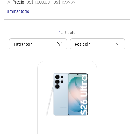
Eliminar
Precio
US$ 1,000.00 - US$ 1,999.99
artículo
este
Eliminar todo
artículo
1
artículo
Filtrar por