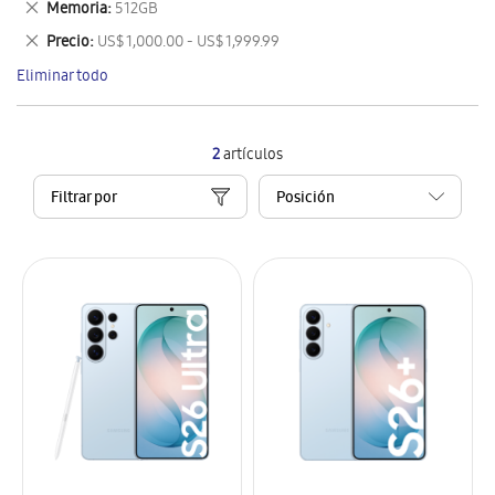
Eliminar
Memoria
512GB
artículo
este
Eliminar
Precio
US$ 1,000.00 - US$ 1,999.99
artículo
este
Eliminar todo
artículo
2
artículos
Filtrar por