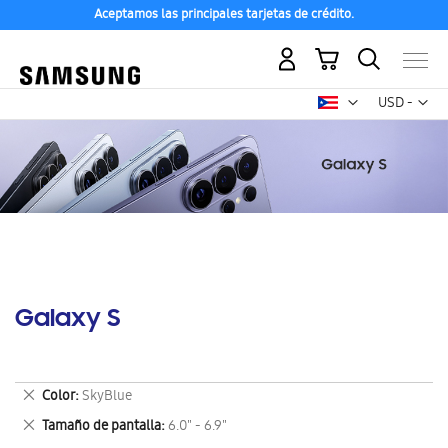
Aceptamos las principales tarjetas de crédito.
Mi carrito
Mon
USD -
dólar
estadounid
Galaxy S
Eliminar
Color
SkyBlue
este
Eliminar
Tamaño de pantalla
6.0" - 6.9"
artículo
este