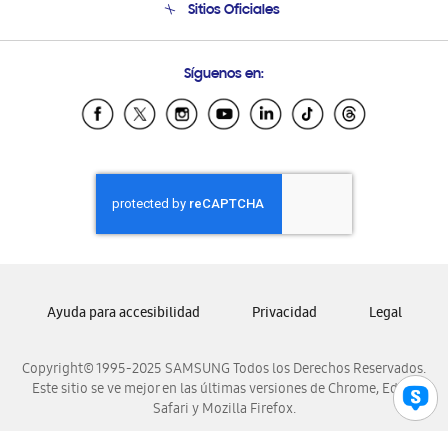
Sitios Oficiales
Condiciones de Compra
Soporte vía eMail
Preguntas Frecuentes
Samsung Costa Rica
Síguenos en:
Samsung Ecuador
Samsung El Salvador
Samsung Guatemala
Samsung Honduras
Samsung Nicaragua
Samsung Panamá
Samsung República Dominicana
Samsung Venezuela
Ayuda para accesibilidad
Privacidad
Legal
Copyright© 1995-2025 SAMSUNG Todos los Derechos Reservados.
Este sitio se ve mejor en las últimas versiones de Chrome, Edge,
Safari y Mozilla Firefox.