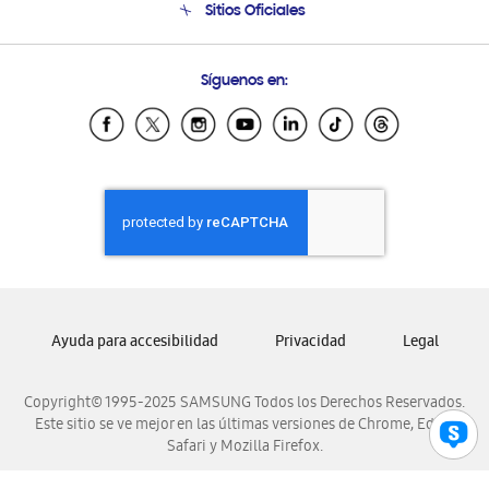
Sitios Oficiales
Condiciones de Compra
Soporte vía eMail
Preguntas Frecuentes
Samsung Costa Rica
Síguenos en:
Samsung Ecuador
Samsung El Salvador
Samsung Guatemala
Samsung Honduras
Samsung Nicaragua
Samsung Panamá
Samsung República Dominicana
Samsung Venezuela
Ayuda para accesibilidad
Privacidad
Legal
Copyright© 1995-2025 SAMSUNG Todos los Derechos Reservados.
Este sitio se ve mejor en las últimas versiones de Chrome, Edge,
Safari y Mozilla Firefox.