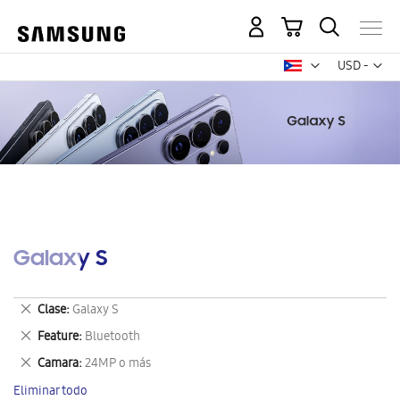
Mi carrito
Mon
USD -
dólar
estadounid
Galaxy S
Eliminar
Clase
Galaxy S
este
Eliminar
Feature
Bluetooth
artículo
este
Eliminar
Camara
24MP o más
artículo
este
Eliminar todo
artículo