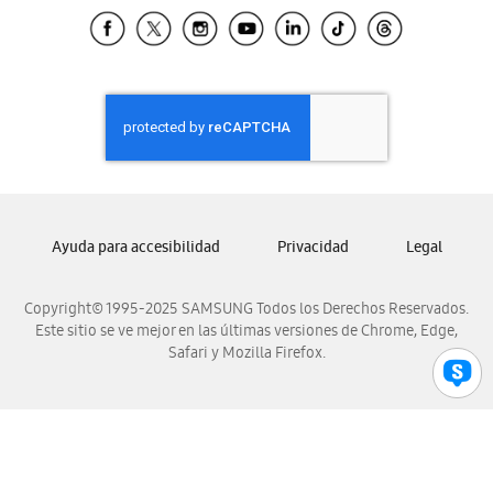
Samsung El Salvador
Samsung Guatemala
Samsung Honduras
Samsung Nicaragua
Samsung Panamá
Samsung República Dominicana
Samsung Venezuela
Ayuda para accesibilidad
Privacidad
Legal
Copyright© 1995-2025 SAMSUNG Todos los Derechos Reservados.
Este sitio se ve mejor en las últimas versiones de Chrome, Edge,
Safari y Mozilla Firefox.