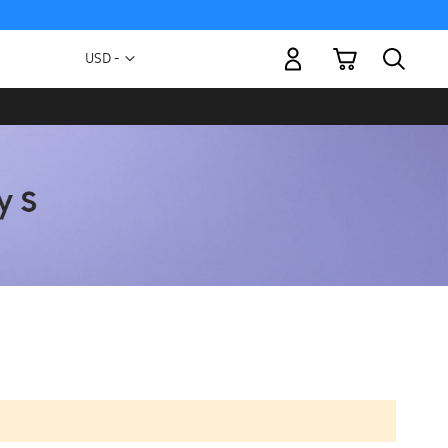
Mi carrito
Moneda
USD -
dólar
estadounidense