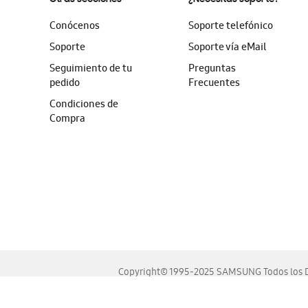
Conócenos
Soporte telefónico
Soporte
Soporte vía eMail
Seguimiento de tu
Preguntas
pedido
Frecuentes
Condiciones de
Compra
Copyright© 1995-2025 SAMSUNG Todos los D
Este sitio se ve mejor en las últimas versiones de Chrome