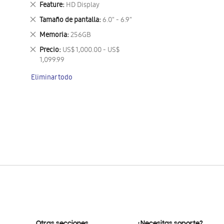
Eliminar
Feature
HD Display
este
Eliminar
Tamaño de pantalla
6.0" - 6.9"
artículo
este
Eliminar
Memoria
256GB
artículo
este
Eliminar
Precio
US$ 1,000.00 - US$
artículo
este
1,099.99
artículo
Eliminar todo
Otras secciones
¿Necesitas soporte?