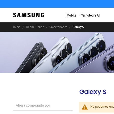
Mobile
Tecnología AI
Galaxy S
Inicio
Tienda Online
Smartphones
Galaxy S
Ahora comprando por
No podemos enco