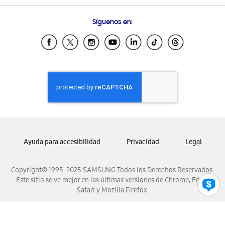
Preguntas Frecuentes
Samsung Costa Rica
Síguenos en:
Samsung Ecuador
Samsung El Salvador
Samsung Guatemala
Samsung Honduras
Samsung Nicaragua
Samsung Panamá
Samsung República Dominicana
Samsung Venezuela
Ayuda para accesibilidad
Privacidad
Legal
Copyright© 1995-2025 SAMSUNG Todos los Derechos Reservados.
Este sitio se ve mejor en las últimas versiones de Chrome, Edge,
Safari y Mozilla Firefox.