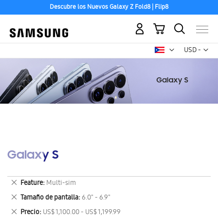
Descubre los Nuevos Galaxy Z Fold8 | Flip8
Mi carrito
Mon
USD -
dólar
estadounid
Galaxy S
Eliminar
Feature
Multi-sim
este
Eliminar
Tamaño de pantalla
6.0" - 6.9"
artículo
este
Eliminar
Precio
US$ 1,100.00 - US$ 1,199.99
artículo