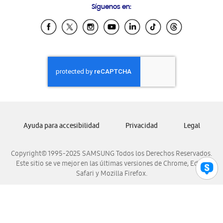
Síguenos en:
Samsung Ecuador
Samsung El Salvador
Samsung Guatemala
Samsung Honduras
Samsung Nicaragua
Samsung Panamá
Samsung República Dominicana
Samsung Venezuela
Ayuda para accesibilidad
Privacidad
Legal
Copyright© 1995-2025 SAMSUNG Todos los Derechos Reservados.
Este sitio se ve mejor en las últimas versiones de Chrome, Edge,
Safari y Mozilla Firefox.