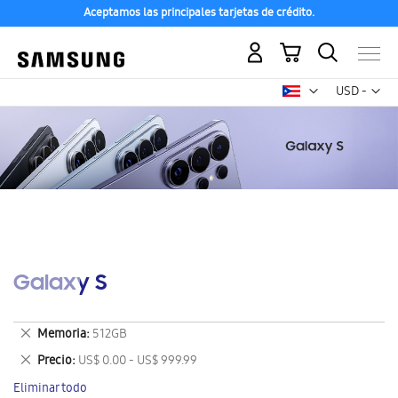
Aceptamos las principales tarjetas de crédito.
Mi carrito
Mon
USD -
dólar
estadounid
Galaxy S
Eliminar
Memoria
512GB
este
Eliminar
Precio
US$ 0.00 - US$ 999.99
artículo
este
Eliminar todo
artículo