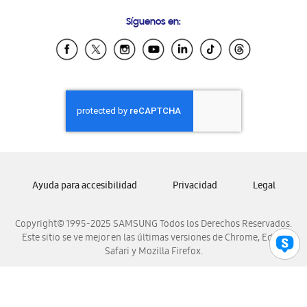
Preguntas Frecuentes
Samsung Costa Rica
Síguenos en:
Samsung Ecuador
Samsung El Salvador
Samsung Guatemala
Samsung Honduras
Samsung Nicaragua
Samsung Panamá
Samsung República Dominicana
Samsung Venezuela
Ayuda para accesibilidad
Privacidad
Legal
Copyright© 1995-2025 SAMSUNG Todos los Derechos Reservados.
Este sitio se ve mejor en las últimas versiones de Chrome, Edge,
Safari y Mozilla Firefox.