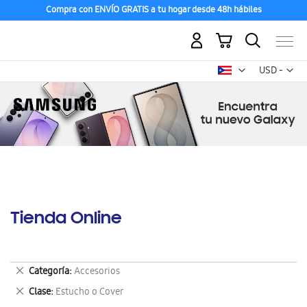
Descubre los Nuevos Galaxy Z Fold8 | Flip8
Mi carrito
Mon
USD -
dólar
estadounid
Tienda Online
Eliminar
Categoría
Accesorios
este
Eliminar
Clase
Estucho o Cover
artículo
este