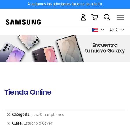
Aceptamos las principales tarjetas de crédito.
Mi carrito
Mon
USD -
dólar
estadounid
Tienda Online
Eliminar
Categoría
para Smartphones
este
Eliminar
Clase
Estucho o Cover
artículo
este