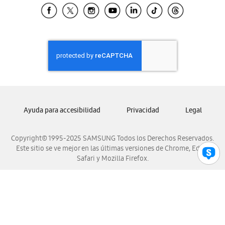
Samsung El Salvador
Samsung Guatemala
Samsung Honduras
Samsung Nicaragua
Samsung Panamá
Samsung República Dominicana
Samsung Venezuela
Ayuda para accesibilidad
Privacidad
Legal
Copyright© 1995-2025 SAMSUNG Todos los Derechos Reservados.
Este sitio se ve mejor en las últimas versiones de Chrome, Edge,
Safari y Mozilla Firefox.