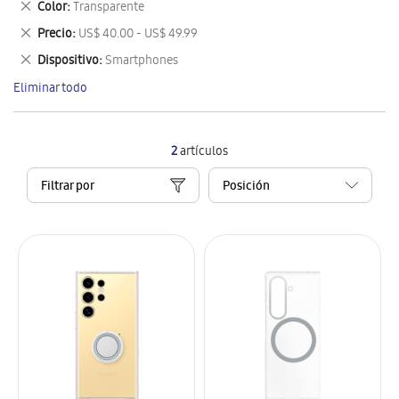
Eliminar
Color
Transparente
artículo
este
Eliminar
Precio
US$ 40.00 - US$ 49.99
artículo
este
Eliminar
Dispositivo
Smartphones
artículo
este
Eliminar todo
artículo
2
artículos
Filtrar por