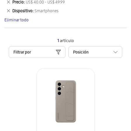
Eliminar
Precio
US$ 40.00 - US$ 49.99
artículo
este
Eliminar
Dispositivo
Smartphones
artículo
este
Eliminar todo
artículo
1
artículo
Filtrar por