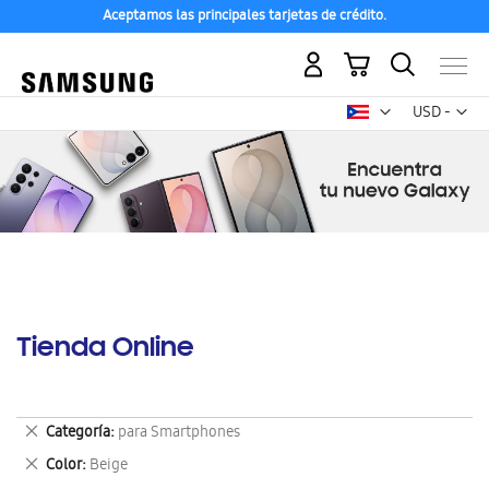
Aceptamos las principales tarjetas de crédito.
Mi carrito
Mon
USD -
dólar
estadounid
Tienda Online
Eliminar
Categoría
para Smartphones
este
Eliminar
Color
Beige
artículo
este