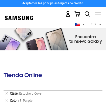
Aceptamos las principales tarjetas de crédito.
Mi carrito
Mon
USD -
dólar
estadounid
Tienda Online
Eliminar
Clase
Estucho o Cover
este
Eliminar
Color
B. Purple
artículo
este