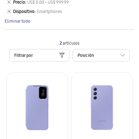
Eliminar
Precio
US$ 0.00 - US$ 999.99
artículo
este
Eliminar
Dispositivo
Smartphones
artículo
este
Eliminar todo
artículo
2
artículos
Filtrar por