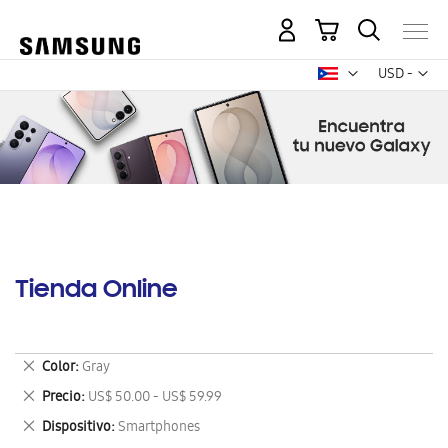
Mi carrito
Mon
USD -
dólar
estadounid
Tienda Online
Eliminar
Color
Gray
este
Eliminar
Precio
US$ 50.00 - US$ 59.99
artículo
este
Eliminar
Dispositivo
Smartphones
artículo
este