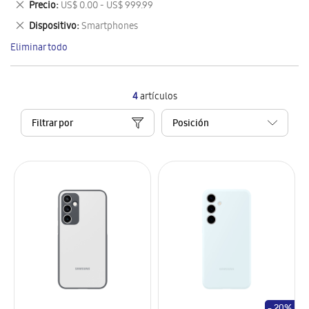
Eliminar
Precio
US$ 0.00 - US$ 999.99
artículo
este
Eliminar
Dispositivo
Smartphones
artículo
este
Eliminar todo
artículo
4
artículos
Filtrar por
- 20%