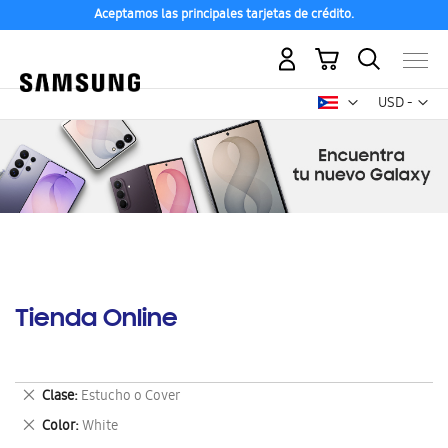
Aceptamos las principales tarjetas de crédito.
Mi carrito
Mon
USD -
dólar
estadounid
Tienda Online
Eliminar
Clase
Estucho o Cover
este
Eliminar
Color
White
artículo
este