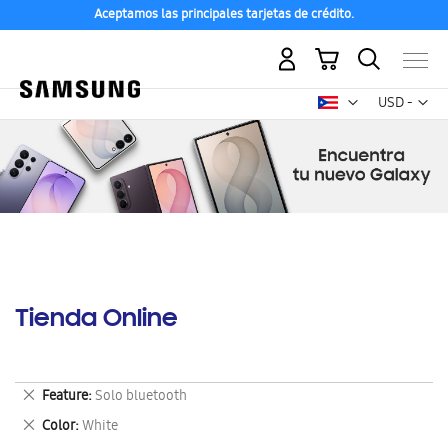
Aceptamos las principales tarjetas de crédito.
Mi carrito
Mon
USD -
dólar
estadounid
Tienda Online
Eliminar
Feature
Solo bluetooth
este
Eliminar
Color
White
artículo
este