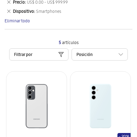
Eliminar
Precio
US$ 0.00 - US$ 999.99
artículo
este
Eliminar
Dispositivo
Smartphones
artículo
este
Eliminar todo
artículo
5
artículos
Filtrar por
- 20%