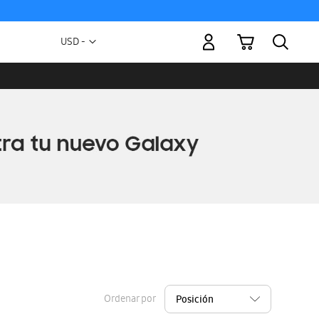
Mi carrito
Moneda
USD -
dólar
estadounidense
Ordenar por