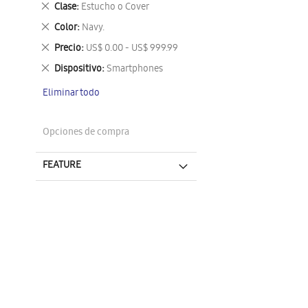
Eliminar
Clase
Estucho o Cover
este
Eliminar
Color
Navy.
artículo
este
Eliminar
Precio
US$ 0.00 - US$ 999.99
artículo
este
Eliminar
Dispositivo
Smartphones
artículo
este
Eliminar todo
artículo
Opciones de compra
FEATURE