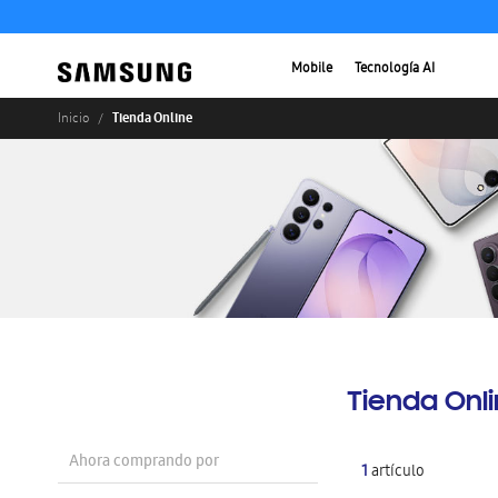
Mobile
Tecnología AI
Tienda Online
Inicio
Tienda Onl
Ahora comprando por
1
artículo