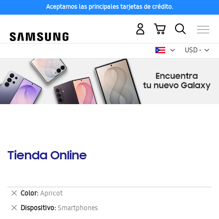
Aceptamos las principales tarjetas de crédito.
Mi carrito
Mon
USD -
dólar
estadounid
Tienda Online
Eliminar
Color
Apricot
este
Eliminar
Dispositivo
Smartphones
artículo
este