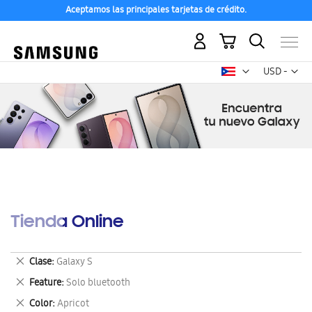
Aceptamos las principales tarjetas de crédito.
Mi carrito
Mon
USD -
dólar
estadounid
Tienda Online
Eliminar
Clase
Galaxy S
este
Eliminar
Feature
Solo bluetooth
artículo
este
Eliminar
Color
Apricot
artículo