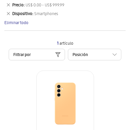
este
Eliminar
Precio
US$ 0.00 - US$ 999.99
artículo
este
Eliminar
Dispositivo
Smartphones
artículo
este
Eliminar todo
artículo
1
artículo
Filtrar por