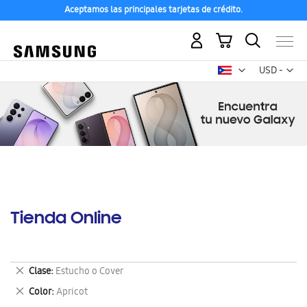
Aceptamos las principales tarjetas de crédito.
Mi carrito
Mon
USD -
dólar
estadounid
Tienda Online
Eliminar
Clase
Estucho o Cover
este
Eliminar
Color
Apricot
artículo
este