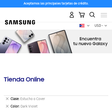
Aceptamos las principales tarjetas de crédito.
Mi carrito
Mon
USD -
dólar
estadounid
Tienda Online
Eliminar
Clase
Estucho o Cover
este
Eliminar
Color
Dark Violet
artículo
este