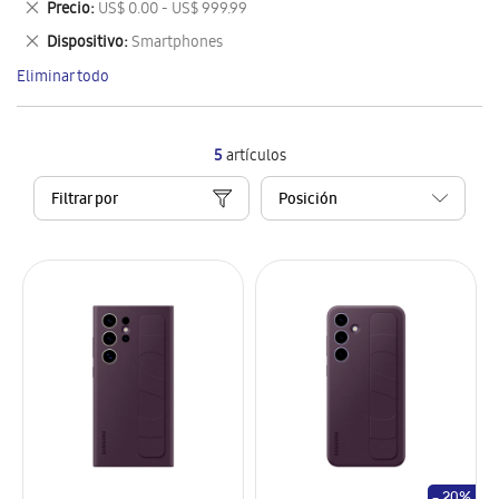
Eliminar
Precio
US$ 0.00 - US$ 999.99
artículo
este
Eliminar
Dispositivo
Smartphones
artículo
este
Eliminar todo
artículo
5
artículos
Filtrar por
- 20%