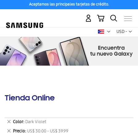
Aceptamos las principales tarjetas de crédito.
Mi carrito
Mon
USD -
dólar
estadounid
Tienda Online
Eliminar
Color
Dark Violet
este
Eliminar
Precio
US$ 30.00 - US$ 39.99
artículo
este