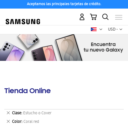
Aceptamos las principales tarjetas de crédito.
Mi carrito
Mon
USD -
dólar
estadounid
Tienda Online
Eliminar
Clase
Estucho o Cover
este
Eliminar
Color
Coral red
artículo
este