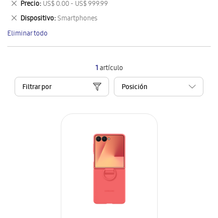
Eliminar
Precio
US$ 0.00 - US$ 999.99
artículo
este
Eliminar
Dispositivo
Smartphones
artículo
este
Eliminar todo
artículo
1
artículo
Filtrar por