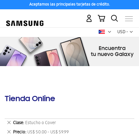
Aceptamos las principales tarjetas de crédito.
Mi carrito
Mon
USD -
dólar
estadounid
Tienda Online
Eliminar
Clase
Estucho o Cover
este
Eliminar
Precio
US$ 50.00 - US$ 59.99
artículo
este