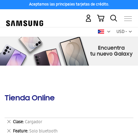
Aceptamos las principales tarjetas de crédito.
Mi carrito
Mon
USD -
dólar
estadounid
Tienda Online
Eliminar
Clase
Cargador
este
Eliminar
Feature
Solo bluetooth
artículo
este