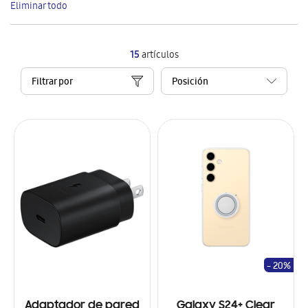
Eliminar todo
artículo
15
artículos
Filtrar por
- 20%
Adaptador de pared
Galaxy S24+ Clear