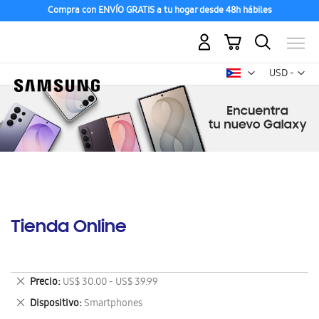
Compra con ENVÍO GRATIS a tu hogar desde 48h hábiles
Mi carrito
Mon
USD -
dólar
estadounid
Tienda Online
Eliminar
Precio
US$ 30.00 - US$ 39.99
este
Eliminar
Dispositivo
Smartphones
artículo
este