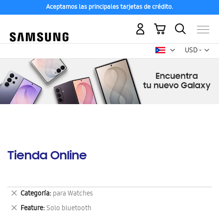
Aceptamos las principales tarjetas de crédito.
Mi carrito
Mon
USD -
dólar
estadounid
Tienda Online
Eliminar
Categoría
para Watches
este
Eliminar
Feature
Solo bluetooth
artículo
este