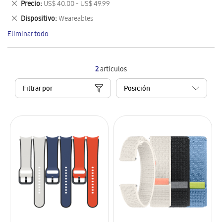
Eliminar
Precio
US$ 40.00 - US$ 49.99
artículo
este
Eliminar
Dispositivo
Weareables
artículo
este
Eliminar todo
artículo
2
artículos
Filtrar por