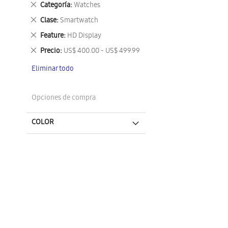
Eliminar
Categoría
Watches
este
Eliminar
Clase
Smartwatch
artículo
este
Eliminar
Feature
HD Display
artículo
este
Eliminar
Precio
US$ 400.00 - US$ 499.99
artículo
este
Eliminar todo
artículo
Opciones de compra
COLOR