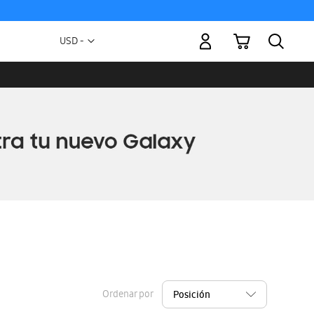
Mi carrito
Moneda
USD -
dólar
estadounidense
Ordenar por