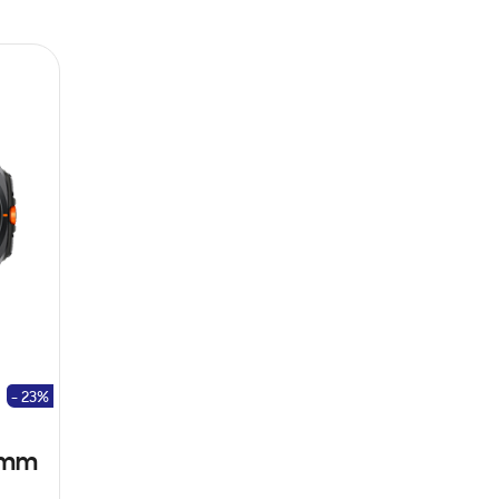
- 23%
47mm