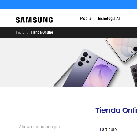
Mobile
Tecnología AI
Tienda Online
Inicio
Tienda Onl
Ahora comprando por
1
artículo