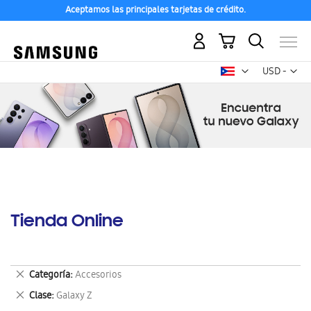
Aceptamos las principales tarjetas de crédito.
Mi carrito
Mon
USD -
dólar
estadounid
Tienda Online
Eliminar
Categoría
Accesorios
este
Eliminar
Clase
Galaxy Z
artículo
este