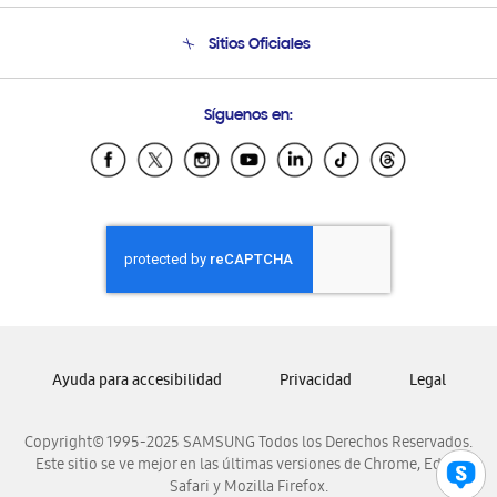
Seguimiento de tu pedido
Soporte telefónico
Sitios Oficiales
Condiciones de Compra
Soporte vía eMail
Preguntas Frecuentes
Samsung Costa Rica
Síguenos en:
Samsung Ecuador
Samsung El Salvador
Samsung Guatemala
Samsung Honduras
Samsung Nicaragua
Samsung Panamá
Samsung República Dominicana
Samsung Venezuela
Ayuda para accesibilidad
Privacidad
Legal
Copyright© 1995-2025 SAMSUNG Todos los Derechos Reservados.
Este sitio se ve mejor en las últimas versiones de Chrome, Edge,
Safari y Mozilla Firefox.