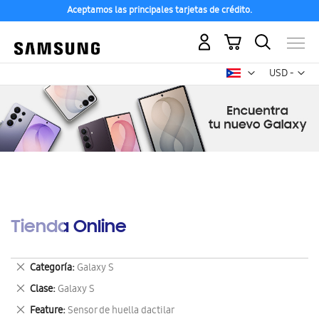
Aceptamos las principales tarjetas de crédito.
Mi carrito
Mon
USD -
dólar
estadounid
Tienda Online
Eliminar
Categoría
Galaxy S
este
Eliminar
Clase
Galaxy S
artículo
este
Eliminar
Feature
Sensor de huella dactilar
artículo