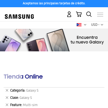
Aceptamos las principales tarjetas de crédito.
Mi carrito
Mon
USD -
dólar
estadounid
Tienda Online
Eliminar
Categoría
Galaxy S
este
Eliminar
Clase
Galaxy S
artículo
este
Eliminar
Feature
Multi-sim
artículo