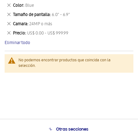
este
Eliminar
Color
Blue
artículo
este
Eliminar
Tamaño de pantalla
6.0" - 6.9"
artículo
este
Eliminar
Camara
24MP o más
artículo
este
Eliminar
Precio
US$ 0.00 - US$ 999.99
artículo
este
Eliminar todo
artículo
No podemos encontrar productos que coincida con la
selección.
Otras secciones