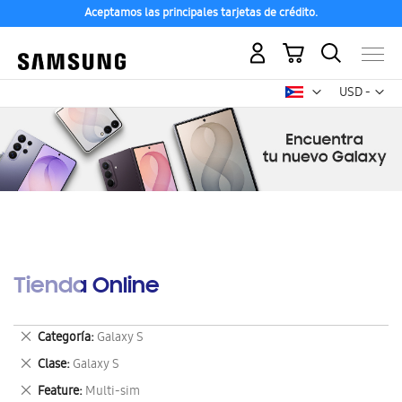
Aceptamos las principales tarjetas de crédito.
Mi carrito
Mon
USD -
dólar
estadounid
Tienda Online
Eliminar
Categoría
Galaxy S
este
Eliminar
Clase
Galaxy S
artículo
este
Eliminar
Feature
Multi-sim
artículo