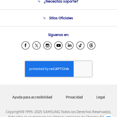
¿Necesitas soporte?
Soporte
Seguimiento de tu pedido
Soporte telefónico
Sitios Oficiales
Condiciones de Compra
Soporte vía eMail
Preguntas Frecuentes
Samsung Costa Rica
Síguenos en:
Samsung Ecuador
Samsung El Salvador
Samsung Guatemala
Samsung Honduras
Samsung Nicaragua
Samsung Panamá
Samsung República Dominicana
Samsung Venezuela
Ayuda para accesibilidad
Privacidad
Legal
Copyright© 1995-2025 SAMSUNG Todos los Derechos Reservados.