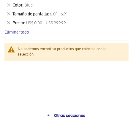
este
Eliminar
Color
Blue
artículo
este
Eliminar
Tamaño de pantalla
6.0" - 6.9"
artículo
este
Eliminar
Precio
US$ 0.00 - US$ 999.99
artículo
este
Eliminar todo
artículo
No podemos encontrar productos que coincida con la
selección.
Otras secciones
Conócenos