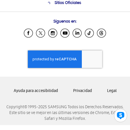
Sitios Oficiales
Condiciones de Compra
Soporte vía eMail
Preguntas Frecuentes
Samsung Costa Rica
Síguenos en:
Samsung Ecuador
Samsung El Salvador
Samsung Guatemala
Samsung Honduras
Samsung Nicaragua
Samsung Panamá
Samsung República Dominicana
Samsung Venezuela
Ayuda para accesibilidad
Privacidad
Legal
Copyright© 1995-2025 SAMSUNG Todos los Derechos Reservados.
Este sitio se ve mejor en las últimas versiones de Chrome, Edge,
Safari y Mozilla Firefox.