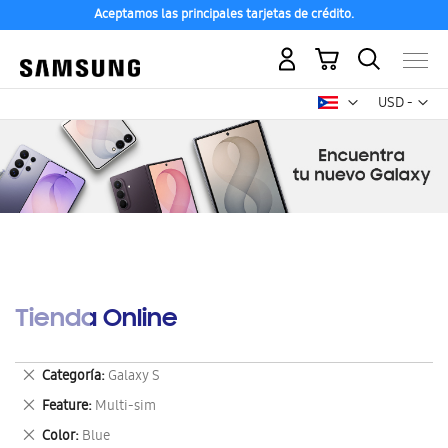
Aceptamos las principales tarjetas de crédito.
Mi carrito
Mon
USD -
dólar
estadounid
Tienda Online
Eliminar
Categoría
Galaxy S
este
Eliminar
Feature
Multi-sim
artículo
este
Eliminar
Color
Blue
artículo