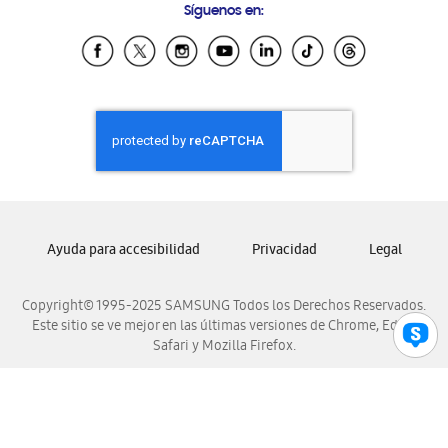
Síguenos en:
Samsung Ecuador
Samsung El Salvador
Samsung Guatemala
Samsung Honduras
Samsung Nicaragua
Samsung Panamá
Samsung República Dominicana
Samsung Venezuela
Ayuda para accesibilidad
Privacidad
Legal
Copyright© 1995-2025 SAMSUNG Todos los Derechos Reservados.
Este sitio se ve mejor en las últimas versiones de Chrome, Edge,
Safari y Mozilla Firefox.