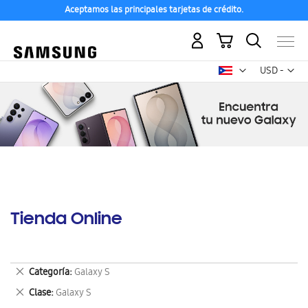
Aceptamos las principales tarjetas de crédito.
Mi carrito
Mon
USD -
dólar
estadounid
Tienda Online
Eliminar
Categoría
Galaxy S
este
Eliminar
Clase
Galaxy S
artículo
este