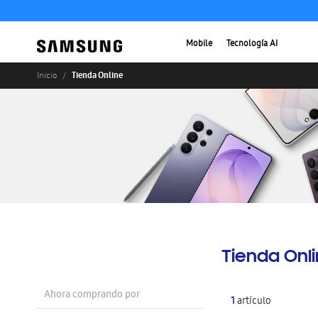
Mobile
Tecnología AI
Tienda Online
Inicio
Tienda Onl
Ahora comprando por
1
artículo