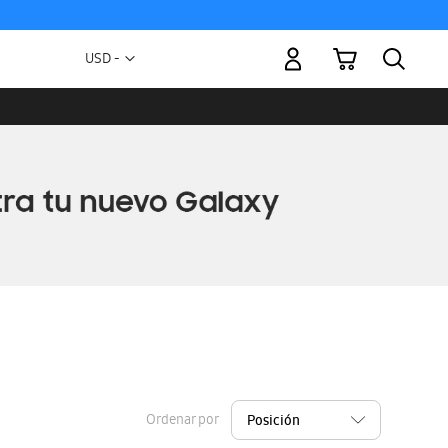
Mi carrito
Moneda
USD -
dólar
estadounidense
Ordenar por