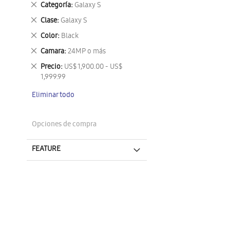
Eliminar
Categoría
Galaxy S
este
Eliminar
Clase
Galaxy S
artículo
este
Eliminar
Color
Black
artículo
este
Eliminar
Camara
24MP o más
artículo
este
Eliminar
Precio
US$ 1,900.00 - US$
artículo
este
1,999.99
artículo
Eliminar todo
Opciones de compra
FEATURE