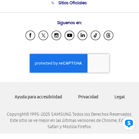
Sitios Oficiales
Condiciones de Compra
Soporte vía eMail
Preguntas Frecuentes
Samsung Costa Rica
Síguenos en:
Samsung Ecuador
Samsung El Salvador
Samsung Guatemala
Samsung Honduras
Samsung Nicaragua
Samsung Panamá
Samsung República Dominicana
Samsung Venezuela
Ayuda para accesibilidad
Privacidad
Legal
Copyright© 1995-2025 SAMSUNG Todos los Derechos Reservados.
Este sitio se ve mejor en las últimas versiones de Chrome, Edge,
Safari y Mozilla Firefox.