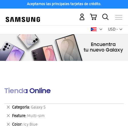
Aceptamos las principales tarjetas de crédito.
Mi carrito
Mon
USD -
dólar
estadounid
Tienda Online
Eliminar
Categoría
Galaxy S
este
Eliminar
Feature
Multi-sim
artículo
este
Eliminar
Color
Icy Blue
artículo