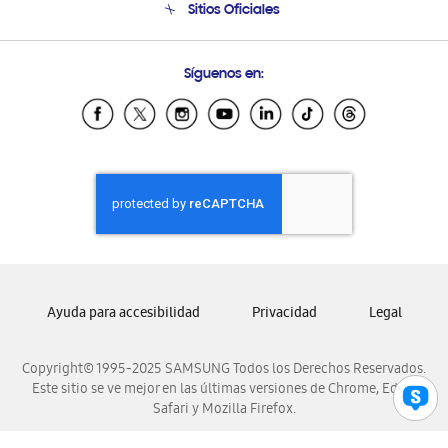
Sitios Oficiales
Condiciones de Compra
Soporte vía eMail
Preguntas Frecuentes
Samsung Costa Rica
Síguenos en:
Samsung Ecuador
Samsung El Salvador
Samsung Guatemala
Samsung Honduras
Samsung Nicaragua
Samsung Panamá
Samsung República Dominicana
Samsung Venezuela
Ayuda para accesibilidad
Privacidad
Legal
Copyright© 1995-2025 SAMSUNG Todos los Derechos Reservados.
Este sitio se ve mejor en las últimas versiones de Chrome, Edge,
Safari y Mozilla Firefox.