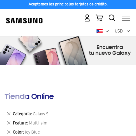
Aceptamos las principales tarjetas de crédito.
Mi carrito
Mon
USD -
dólar
estadounid
Tienda Online
Eliminar
Categoría
Galaxy S
este
Eliminar
Feature
Multi-sim
artículo
este
Eliminar
Color
Icy Blue
artículo