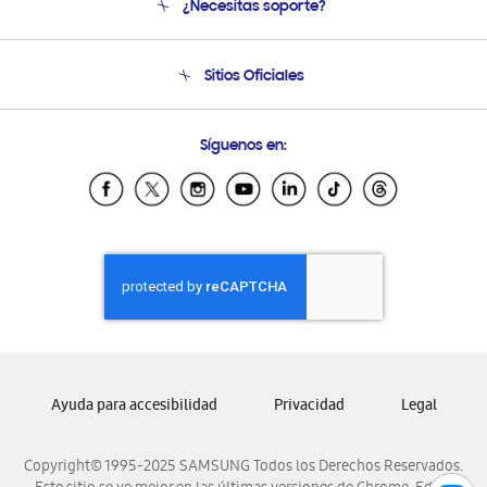
¿Necesitas soporte?
Soporte
Seguimiento de tu pedido
Soporte telefónico
Sitios Oficiales
Condiciones de Compra
Soporte vía eMail
Preguntas Frecuentes
Samsung Costa Rica
Síguenos en:
Samsung Ecuador
Samsung El Salvador
Samsung Guatemala
Samsung Honduras
Samsung Nicaragua
Samsung Panamá
Samsung República Dominicana
Samsung Venezuela
Ayuda para accesibilidad
Privacidad
Legal
Copyright© 1995-2025 SAMSUNG Todos los Derechos Reservados.