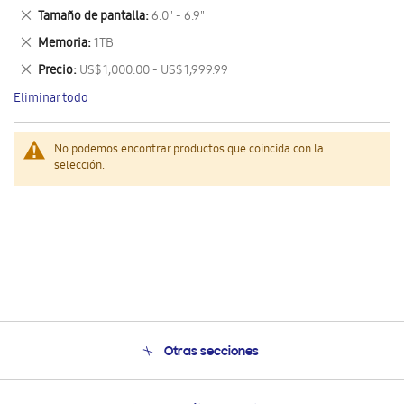
este
Eliminar
Tamaño de pantalla
6.0" - 6.9"
artículo
este
Eliminar
Memoria
1TB
artículo
este
Eliminar
Precio
US$ 1,000.00 - US$ 1,999.99
artículo
este
Eliminar todo
artículo
No podemos encontrar productos que coincida con la
selección.
Otras secciones
Conócenos