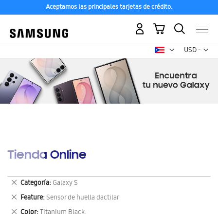
Aceptamos las principales tarjetas de crédito.
Mi carrito
Mon
USD -
dólar
estadounid
Tienda Online
Eliminar
Categoría
Galaxy S
este
Eliminar
Feature
Sensor de huella dactilar
artículo
este
Eliminar
Color
Titanium Black.
artículo