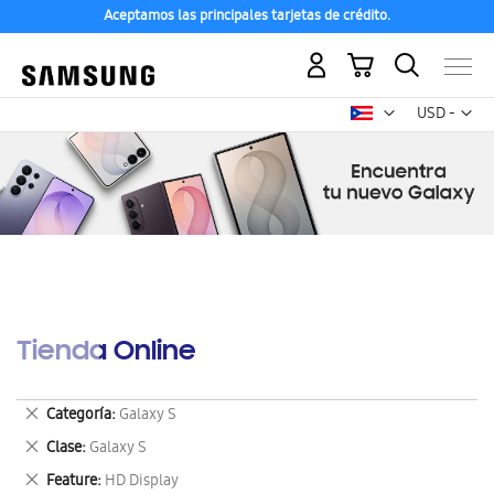
Aceptamos las principales tarjetas de crédito.
Mi carrito
Mon
USD -
dólar
estadounid
Tienda Online
Eliminar
Categoría
Galaxy S
este
Eliminar
Clase
Galaxy S
artículo
este
Eliminar
Feature
HD Display
artículo