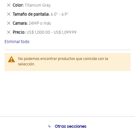
este
Eliminar
Color
Titanium Gray.
artículo
este
Eliminar
Tamaño de pantalla
6.0" - 6.9"
artículo
este
Eliminar
Camara
24MP o más
artículo
este
Eliminar
Precio
US$ 1,000.00 - US$ 1,099.99
artículo
este
Eliminar todo
artículo
No podemos encontrar productos que coincida con la
selección.
Otras secciones