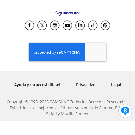
Preguntas Frecuentes
Samsung Costa Rica
Síguenos en:
Samsung Ecuador
Samsung El Salvador
Samsung Guatemala
Samsung Honduras
Samsung Nicaragua
Samsung Panamá
Samsung República Dominicana
Samsung Venezuela
Ayuda para accesibilidad
Privacidad
Legal
Copyright© 1995-2025 SAMSUNG Todos los Derechos Reservados.
Este sitio se ve mejor en las últimas versiones de Chrome, Edge,
Safari y Mozilla Firefox.