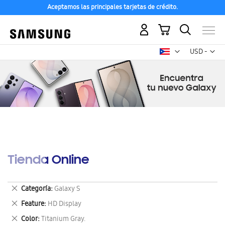
Aceptamos las principales tarjetas de crédito.
Mi carrito
Mon
USD -
dólar
estadounid
Tienda Online
Eliminar
Categoría
Galaxy S
este
Eliminar
Feature
HD Display
artículo
este
Eliminar
Color
Titanium Gray.
artículo