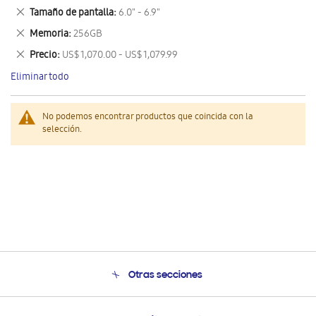
este
Eliminar
Tamaño de pantalla
6.0" - 6.9"
artículo
este
Eliminar
Memoria
256GB
artículo
este
Eliminar
Precio
US$ 1,070.00 - US$ 1,079.99
artículo
este
Eliminar todo
artículo
No podemos encontrar productos que coincida con la
selección.
Otras secciones
Conócenos