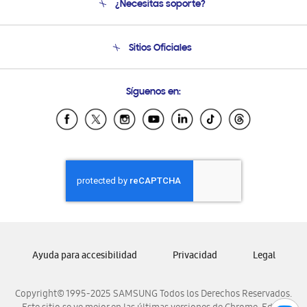
¿Necesitas soporte?
Soporte
Seguimiento de tu pedido
Soporte telefónico
Sitios Oficiales
Condiciones de Compra
Soporte vía eMail
Preguntas Frecuentes
Samsung Costa Rica
Síguenos en:
Samsung Ecuador
Samsung El Salvador
Samsung Guatemala
Samsung Honduras
Samsung Nicaragua
Samsung Panamá
Samsung República Dominicana
Samsung Venezuela
Ayuda para accesibilidad
Privacidad
Legal
Copyright© 1995-2025 SAMSUNG Todos los Derechos Reservados.