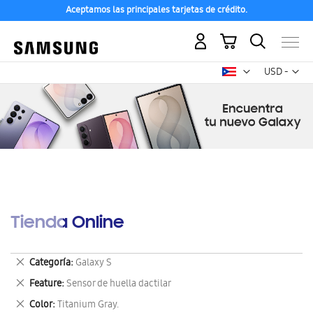
Aceptamos las principales tarjetas de crédito.
Mi carrito
Mon
USD -
dólar
estadounid
Tienda Online
Eliminar
Categoría
Galaxy S
este
Eliminar
Feature
Sensor de huella dactilar
artículo
este
Eliminar
Color
Titanium Gray.
artículo