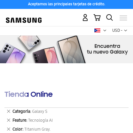
Aceptamos las principales tarjetas de crédito.
Mi carrito
Mon
USD -
dólar
estadounid
Tienda Online
Eliminar
Categoría
Galaxy S
este
Eliminar
Feature
Tecnología AI
artículo
este
Eliminar
Color
Titanium Gray.
artículo