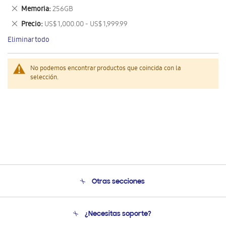
este
Eliminar
Memoria
256GB
artículo
este
Eliminar
Precio
US$ 1,000.00 - US$ 1,999.99
artículo
este
Eliminar todo
artículo
No podemos encontrar productos que coincida con la
selección.
Otras secciones
Conócenos
¿Necesitas soporte?
Soporte