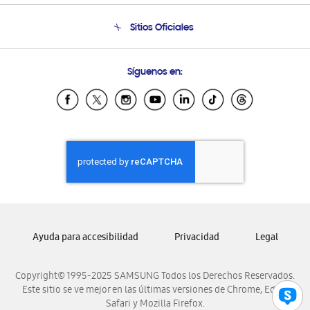
Seguimiento de tu pedido
Soporte telefónico
Sitios Oficiales
Condiciones de Compra
Soporte vía eMail
Preguntas Frecuentes
Samsung Costa Rica
Síguenos en:
Samsung Ecuador
Samsung El Salvador
Samsung Guatemala
Samsung Honduras
Samsung Nicaragua
Samsung Panamá
Samsung República Dominicana
Samsung Venezuela
Ayuda para accesibilidad
Privacidad
Legal
Copyright© 1995-2025 SAMSUNG Todos los Derechos Reservados.
Este sitio se ve mejor en las últimas versiones de Chrome, Edge,
Safari y Mozilla Firefox.