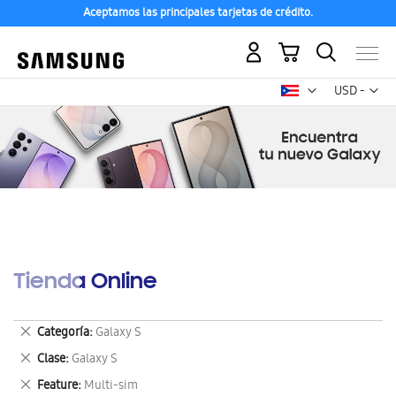
Aceptamos las principales tarjetas de crédito.
Mi carrito
Mon
USD -
dólar
estadounid
Tienda Online
Eliminar
Categoría
Galaxy S
este
Eliminar
Clase
Galaxy S
artículo
este
Eliminar
Feature
Multi-sim
artículo