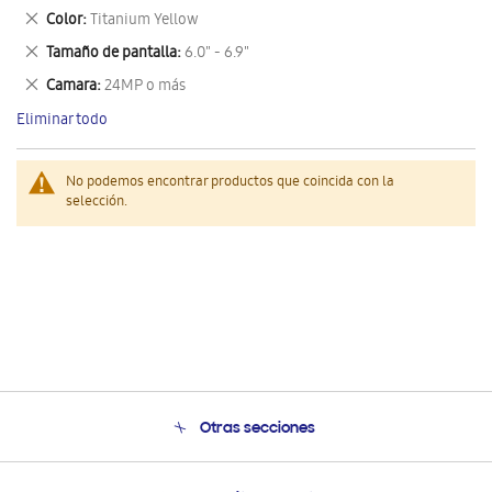
este
Eliminar
Color
Titanium Yellow
artículo
este
Eliminar
Tamaño de pantalla
6.0" - 6.9"
artículo
este
Eliminar
Camara
24MP o más
artículo
este
Eliminar todo
artículo
No podemos encontrar productos que coincida con la
selección.
Otras secciones
Conócenos