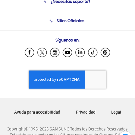
¿Necesitas soporte?
Soporte
Seguimiento de tu pedido
Soporte telefónico
Sitios Oficiales
Condiciones de Compra
Soporte vía eMail
Preguntas Frecuentes
Samsung Costa Rica
Síguenos en:
Samsung Ecuador
Samsung El Salvador
Samsung Guatemala
Samsung Honduras
Samsung Nicaragua
Samsung Panamá
Samsung República Dominicana
Samsung Venezuela
Ayuda para accesibilidad
Privacidad
Legal
Copyright© 1995-2025 SAMSUNG Todos los Derechos Reservados.