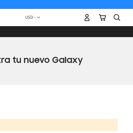
Mi carrito
Moneda
USD -
dólar
estadounidense