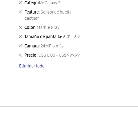
Eliminar
Categoría
Galaxy S
este
Eliminar
Feature
Sensor de huella
artículo
este
dactilar
artículo
Eliminar
Color
Marble Gray
este
Eliminar
Tamaño de pantalla
6.0" - 6.9"
artículo
este
Eliminar
Camara
24MP o más
artículo
este
Eliminar
Precio
US$ 0.00 - US$ 999.99
artículo
este
Eliminar todo
artículo