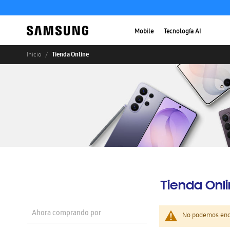
Mobile
Tecnología AI
Tienda Online
Inicio
Tienda Onl
Ahora comprando por
No podemos enco