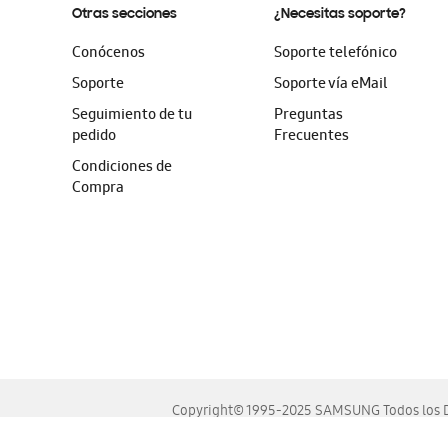
Otras secciones
¿Necesitas soporte?
Conócenos
Soporte telefónico
Soporte
Soporte vía eMail
Seguimiento de tu
Preguntas
pedido
Frecuentes
Condiciones de
Compra
Copyright© 1995-2025 SAMSUNG Todos los D
Este sitio se ve mejor en las últimas versiones de Chrome