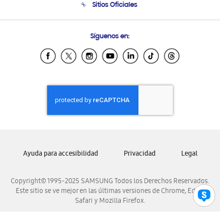
Sitios Oficiales
Condiciones de Compra
Soporte vía eMail
Preguntas Frecuentes
Samsung Costa Rica
Síguenos en:
Samsung Ecuador
Samsung El Salvador
Samsung Guatemala
Samsung Honduras
Samsung Nicaragua
Samsung Panamá
Samsung República Dominicana
Samsung Venezuela
Ayuda para accesibilidad
Privacidad
Legal
Copyright© 1995-2025 SAMSUNG Todos los Derechos Reservados.
Este sitio se ve mejor en las últimas versiones de Chrome, Edge,
Safari y Mozilla Firefox.