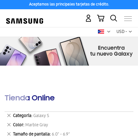
Aceptamos las principales tarjetas de crédito.
Mi carrito
Mon
USD -
dólar
estadounid
Tienda Online
Eliminar
Categoría
Galaxy S
este
Eliminar
Color
Marble Gray
artículo
este
Eliminar
Tamaño de pantalla
6.0" - 6.9"
artículo