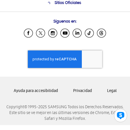
Sitios Oficiales
Condiciones de Compra
Soporte vía eMail
Preguntas Frecuentes
Samsung Costa Rica
Síguenos en:
Samsung Ecuador
Samsung El Salvador
Samsung Guatemala
Samsung Honduras
Samsung Nicaragua
Samsung Panamá
Samsung República Dominicana
Samsung Venezuela
Ayuda para accesibilidad
Privacidad
Legal
Copyright© 1995-2025 SAMSUNG Todos los Derechos Reservados.
Este sitio se ve mejor en las últimas versiones de Chrome, Edge,
Safari y Mozilla Firefox.