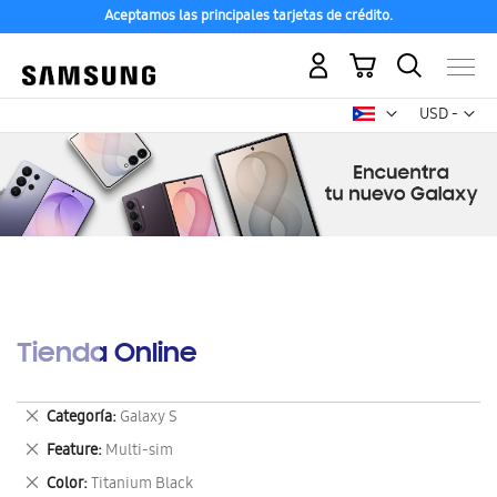
Aceptamos las principales tarjetas de crédito.
Mi carrito
Mon
USD -
dólar
estadounid
Tienda Online
Eliminar
Categoría
Galaxy S
este
Eliminar
Feature
Multi-sim
artículo
este
Eliminar
Color
Titanium Black
artículo