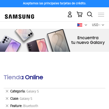
Aceptamos las principales tarjetas de crédito.
Mi carrito
Mon
USD -
dólar
estadounid
Tienda Online
Eliminar
Categoría
Galaxy S
este
Eliminar
Clase
Galaxy S
artículo
este
Eliminar
Feature
Bluetooth
artículo