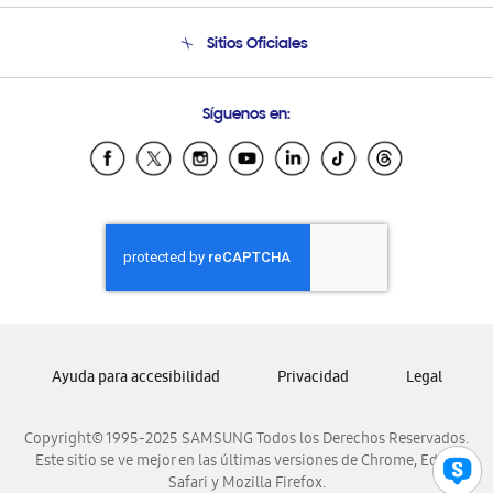
Seguimiento de tu pedido
Soporte telefónico
Sitios Oficiales
Condiciones de Compra
Soporte vía eMail
Preguntas Frecuentes
Samsung Costa Rica
Síguenos en:
Samsung Ecuador
Samsung El Salvador
Samsung Guatemala
Samsung Honduras
Samsung Nicaragua
Samsung Panamá
Samsung República Dominicana
Samsung Venezuela
Ayuda para accesibilidad
Privacidad
Legal
Copyright© 1995-2025 SAMSUNG Todos los Derechos Reservados.
Este sitio se ve mejor en las últimas versiones de Chrome, Edge,
Safari y Mozilla Firefox.