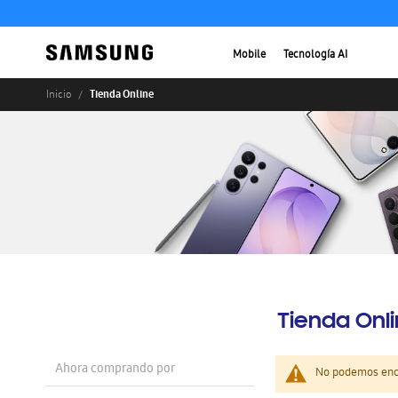
Mobile
Tecnología AI
Tienda Online
Inicio
Tienda Onl
Ahora comprando por
No podemos enco