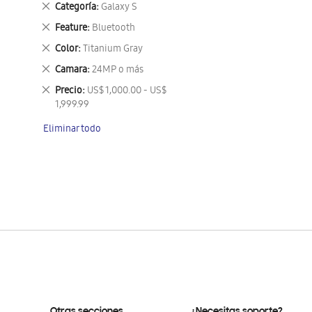
Eliminar
Categoría
Galaxy S
este
Eliminar
Feature
Bluetooth
artículo
este
Eliminar
Color
Titanium Gray
artículo
este
Eliminar
Camara
24MP o más
artículo
este
Eliminar
Precio
US$ 1,000.00 - US$
artículo
este
1,999.99
artículo
Eliminar todo
Otras secciones
¿Necesitas soporte?