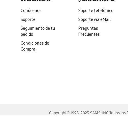
Conócenos
Soporte telefónico
Soporte
Soporte vía eMail
Seguimiento de tu
Preguntas
pedido
Frecuentes
Condiciones de
Compra
Copyright© 1995-2025 SAMSUNG Todos los D
Este sitio se ve mejor en las últimas versiones de Chrome