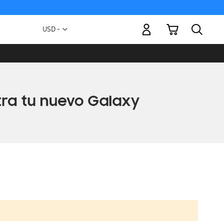
Mi carrito
Moneda
USD -
dólar
estadounidense