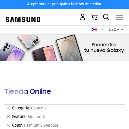
Aceptamos las principales tarjetas de crédito.
Mi carrito
Mon
USD -
dólar
estadounid
Tienda Online
Eliminar
Categoría
Galaxy S
este
Eliminar
Feature
Bluetooth
artículo
este
Eliminar
Color
Titanium Silverblue
artículo