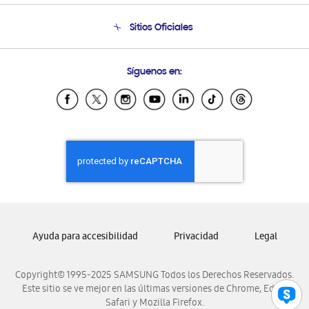
Seguimiento de tu pedido
Soporte telefónico
Sitios Oficiales
Condiciones de Compra
Soporte vía eMail
Preguntas Frecuentes
Samsung Costa Rica
Síguenos en:
Samsung Ecuador
Samsung El Salvador
Samsung Guatemala
Samsung Honduras
Samsung Nicaragua
Samsung Panamá
Samsung República Dominicana
Samsung Venezuela
Ayuda para accesibilidad
Privacidad
Legal
Copyright© 1995-2025 SAMSUNG Todos los Derechos Reservados.
Este sitio se ve mejor en las últimas versiones de Chrome, Edge,
Safari y Mozilla Firefox.