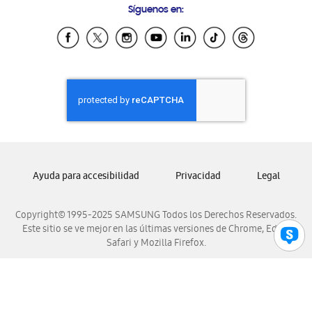
Síguenos en:
Samsung Ecuador
Samsung El Salvador
Samsung Guatemala
Samsung Honduras
Samsung Nicaragua
Samsung Panamá
Samsung República Dominicana
Samsung Venezuela
Ayuda para accesibilidad
Privacidad
Legal
Copyright© 1995-2025 SAMSUNG Todos los Derechos Reservados.
Este sitio se ve mejor en las últimas versiones de Chrome, Edge,
Safari y Mozilla Firefox.