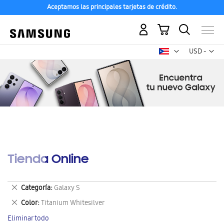
Aceptamos las principales tarjetas de crédito.
Mi carrito
Mon
USD -
dólar
estadounid
Tienda Online
Eliminar
Categoría
Galaxy S
este
Eliminar
Color
Titanium Whitesilver
artículo
este
Eliminar todo
artículo